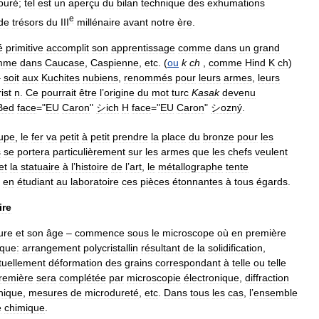
buré
;
tel
est
un
aperçu
du
bilan
technique
des
exhumations
e
de
trésors
du
III
millénaire
avant
notre
ère
.
é
primitive
accomplit
son
apprentissage
comme
dans
un
grand
mme
dans
Caucase
,
Caspienne
,
etc
. (
ou
k
ch
,
comme
Hind
K
ch
)
–
soit
aux
Kuchites
nubiens
,
renommés
pour
leurs
armes
,
leurs
ist
n
.
Ce
pourrait
être
l
’
origine
du
mot
turc
Kasak
devenu
Bed
face
="
EU
Caron
"
シich
H
face
="
EU
Caron
"
シozný
.
upe
,
le
fer
va
petit
à
petit
prendre
la
place
du
bronze
pour
les
s
se
portera
particulièrement
sur
les
armes
que
les
chefs
veulent
et
la
statuaire
à
l
’
histoire
de
l
’
art
,
le
métallographe
tente
en
étudiant
au
laboratoire
ces
pièces
étonnantes
à
tous
égards
.
ire
ure
et
son
âge
–
commence
sous
le
microscope
où
en
première
ique:
arrangement
polycristallin
résultant
de
la
solidification
,
tuellement
déformation
des
grains
correspondant
à
telle
ou
telle
remière
sera
complétée
par
microscopie
électronique
,
diffraction
nique
,
mesures
de
microdureté
,
etc
.
Dans
tous
les
cas
,
l
’
ensemble
e
chimique
.