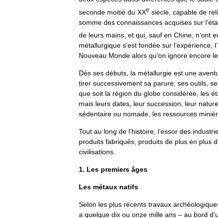
e
seconde
moitié
du
XX
siècle
,
capable
de
rel
somme
des
connaissances
acquises
sur
l
’
éta
de
leurs
mains
,
et
qui
,
sauf
en
Chine
,
n
’
ont
e
métallurgique
s
’
est
fondée
sur
l
’
expérience
,
l
’
Nouveau
Monde
alors
qu
’
on
ignore
encore
le
Dès
ses
débuts
,
la
métallurgie
est
une
aventu
tirer
successivement
sa
parure
,
ses
outils
,
se
que
soit
la
région
du
globe
considérée
,
les
é
mais
leurs
dates
,
leur
succession
,
leur
natur
sédentaire
ou
nomade
,
les
ressources
miniè
Tout
au
long
de
l
’
histoire
,
l
’
essor
des
industri
produits
fabriqués
,
produits
de
plus
en
plus
d
civilisations
.
1
.
Les
premiers
âges
Les
métaux
natifs
Selon
les
plus
récents
travaux
archéologique
a
quelque
dix
ou
onze
mille
ans
–
au
bord
d
’