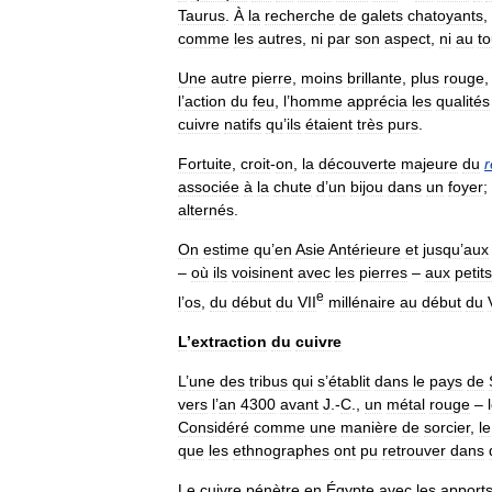
Taurus
.
À
la
recherche
de
galets
chatoyants
,
comme
les
autres
,
ni
par
son
aspect
,
ni
au
t
Une
autre
pierre
,
moins
brillante
,
plus
rouge
l
’
action
du
feu
,
l
’
homme
apprécia
les
qualités
cuivre
natifs
qu
’
ils
étaient
très
purs
.
Fortuite
,
croit
-
on
,
la
découverte
majeure
du
r
associée
à
la
chute
d
’
un
bijou
dans
un
foyer
;
alternés
.
On
estime
qu
’
en
Asie
Antérieure
et
jusqu
’
aux
–
où
ils
voisinent
avec
les
pierres
–
aux
petits
e
l
’
os
,
du
début
du
VII
millénaire
au
début
du
L
’
extraction
du
cuivre
L
’
une
des
tribus
qui
s
’
établit
dans
le
pays
de
vers
l
’
an
4300
avant
J
.-
C
.,
un
métal
rouge
–
Considéré
comme
une
manière
de
sorcier
,
le
que
les
ethnographes
ont
pu
retrouver
dans
Le
cuivre
pénètre
en
Égypte
avec
les
apport