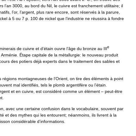
rs
l
’
an
3000
,
au
bord
du
Nil
,
le
cuivre
est
franchement
utilitaire
;
il
natifs
,
l
’
or
,
l
’
argent
,
plus
rare
encore
,
sont
réservés
à
la
parure
,
ckel
à
5
ou
7
p
.
100
de
nickel
que
l
’
industrie
ne
réussira
à
fondre
e
minerais
de
cuivre
et
d
’
étain
ouvre
l
’
âge
du
bronze
au
III
Arménie
.
Étape
capitale
de
la
métallurgie:
le
nouveau
produit
cours
des
potiers
déjà
experts
dans
le
traitement
des
sables
et
s
régions
montagneuses
de
l
’
Orient
,
on
tire
des
éléments
à
point
ouvent
mal
identifiés
,
tels
le
plomb
argentifère
ou
l
’
étain
.
rgent
et
en
cuivre
,
est
considéré
comme
un
élément
–
peut
-
être
nt
.
on
,
avec
une
certaine
confusion
dans
le
vocabulaire
,
souvent
par
ité
et
des
mythes
qui
les
entourent
;
néanmoins
,
ils
livrent
à
la
isson
considérable
d
’
informations
.