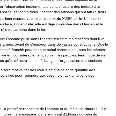
ier
l
’
observation
instrumentale
de
la
structure
des
métaux
à
la
t
solide
,
et
l
’
homo
faber
,
héritier
des
artisans
qui
ont
fait
l
’
histoire
e
u
d
’
interlocuteur
valable
qu
’
à
partir
du
XVIII
siècle
.
L
’
industrie
audace
,
l
’
ingéniosité
;
elle
est
déjà
implantée
dans
l
’
Ancien
et
le
rôle
du
carbone
dans
le
fer
.
re:
l
’
homme
puise
dans
l
’
écorce
terrestre
les
matières
dont
il
va
s
armes
,
avant
de
s
’
engager
dans
de
vastes
constructions
.
Quelle
tapes
à
franchir
pour
chaque
métal
seront
à
peu
près
les
mêmes
,
e
varient
considérablement
,
suivant
les
peuples
,
leur
mode
de
vie
res
qu
’
ils
découvrent
,
les
échanges
,
l
’
organisation
des
sociétés
.
es
sera
motivé
par
des
soucis
de
qualité
et
de
quantité
des
iversifiés
pour
répondre
aux
besoins
et
aux
ambitions
des
s
,
la
première
rencontre
de
l
’
homme
et
du
métal
se
situerait
–
il
y
un
torrent
alluvionnaire
,
dans
le
massif
d
’
Elbourz
ou
celui
du