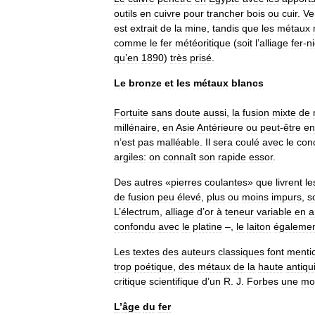
outils
en
cuivre
pour
trancher
bois
ou
cuir
.
Ve
est
extrait
de
la
mine
,
tandis
que
les
métaux
comme
le
fer
météoritique
(
soit
l
’
alliage
fer
-
ni
qu
’
en
1890
)
très
prisé
.
Le
bronze
et
les
métaux
blancs
Fortuite
sans
doute
aussi
,
la
fusion
mixte
de
millénaire
,
en
Asie
Antérieure
ou
peut
-
être
en
n
’
est
pas
malléable
.
Il
sera
coulé
avec
le
con
argiles:
on
connaît
son
rapide
essor
.
Des
autres
«
pierres
coulantes
»
que
livrent
le
de
fusion
peu
élevé
,
plus
ou
moins
impurs
,
s
L
’
électrum
,
alliage
d
’
or
à
teneur
variable
en
a
confondu
avec
le
platine
–,
le
laiton
égaleme
Les
textes
des
auteurs
classiques
font
menti
trop
poétique
,
des
métaux
de
la
haute
antiqu
critique
scientifique
d
’
un
R
.
J
.
Forbes
une
mo
L
’
âge
du
fer