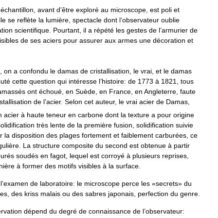
échantillon
,
avant
d
’
être
exploré
au
microscope
,
est
poli
et
le
se
reflète
la
lumière
,
spectacle
dont
l
’
observateur
oublie
ation
scientifique
.
Pourtant
,
il
a
répété
les
gestes
de
l
’
armurier
de
isibles
de
ses
aciers
pour
assurer
aux
armes
une
décoration
et
,
on
a
confondu
le
damas
de
cristallisation
,
le
vrai
,
et
le
damas
cuté
cette
question
qui
intéresse
l
’
histoire:
de
1773
à
1821
,
tous
amassés
ont
échoué
,
en
Suède
,
en
France
,
en
Angleterre
,
faute
istallisation
de
l
’
acier
.
Selon
cet
auteur
,
le
vrai
acier
de
Damas
,
n
acier
à
haute
teneur
en
carbone
dont
la
texture
a
pour
origine
olidification
très
lente
de
la
première
fusion
,
solidification
suivie
r
la
disposition
des
plages
fortement
et
faiblement
carburées
,
ce
gulière
.
La
structure
composite
du
second
est
obtenue
à
partir
burés
soudés
en
fagot
,
lequel
est
corroyé
à
plusieurs
reprises
,
nière
à
former
des
motifs
visibles
à
la
surface
.
l
’
examen
de
laboratoire:
le
microscope
perce
les
«
secrets
»
du
nes
,
des
kriss
malais
ou
des
sabres
japonais
,
perfection
du
genre
.
rvation
dépend
du
degré
de
connaissance
de
l
’
observateur: