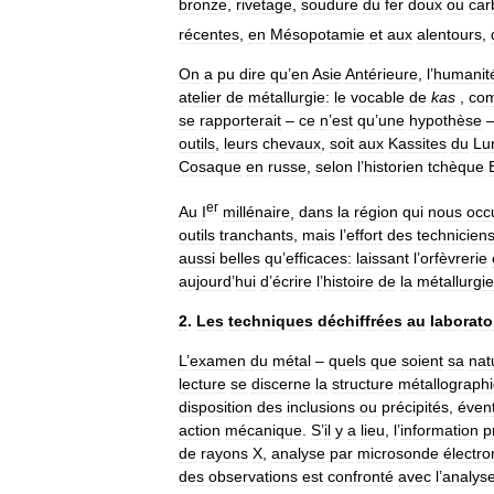
bronze
,
rivetage
,
soudure
du
fer
doux
ou
car
récentes
,
en
Mésopotamie
et
aux
alentours
,
On
a
pu
dire
qu
’
en
Asie
Antérieure
,
l
’
humanit
atelier
de
métallurgie:
le
vocable
de
kas
,
co
se
rapporterait
–
ce
n
’
est
qu
’
une
hypothèse
outils
,
leurs
chevaux
,
soit
aux
Kassites
du
Lur
Cosaque
en
russe
,
selon
l
’
historien
tchèque
er
Au
I
millénaire
,
dans
la
région
qui
nous
occ
outils
tranchants
,
mais
l
’
effort
des
technicien
aussi
belles
qu
’
efficaces:
laissant
l
’
orfèvrerie
aujourd
’
hui
d
’
écrire
l
’
histoire
de
la
métallurgie
2
.
Les
techniques
déchiffrées
au
laborato
L
’
examen
du
métal
–
quels
que
soient
sa
nat
lecture
se
discerne
la
structure
métallograph
disposition
des
inclusions
ou
précipités
,
éven
action
mécanique
.
S
’
il
y
a
lieu
,
l
’
information
p
de
rayons
X
,
analyse
par
microsonde
électro
des
observations
est
confronté
avec
l
’
analys