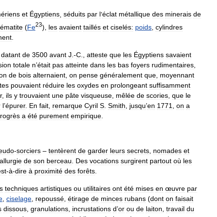
ériens
et
Égyptiens
,
séduits
par
l
’
éclat
métallique
des
minerais
de
2
3
ématite
(
Fe
),
les
avaient
taillés
et
ciselés:
poids
,
cylindres
nent
.
datant
de
3500
avant
J
.-
C
.,
atteste
que
les
Égyptiens
savaient
sion
totale
n
’
était
pas
atteinte
dans
les
bas
foyers
rudimentaires
,
on
de
bois
alternaient
,
on
pense
généralement
que
,
moyennant
tes
pouvaient
réduire
les
oxydes
en
prolongeant
suffisamment
r
,
ils
y
trouvaient
une
pâte
visqueuse
,
mêlée
de
scories
,
que
le
r
l
’
épurer
.
En
fait
,
remarque
Cyril
S
.
Smith
,
jusqu
’
en
1771
,
on
a
rogrès
a
été
purement
empirique
.
eudo
-
sorciers
–
tentèrent
de
garder
leurs
secrets
,
nomades
et
allurgie
de
son
berceau
.
Des
vocations
surgirent
partout
où
les
est
-
à
-
dire
à
proximité
des
forêts
.
s
techniques
artistiques
ou
utilitaires
ont
été
mises
en
œuvre
par
e
,
ciselage
,
repoussé
,
étirage
de
minces
rubans
(
dont
on
faisait
s
dissous
,
granulations
,
incrustations
d
’
or
ou
de
laiton
,
travail
du