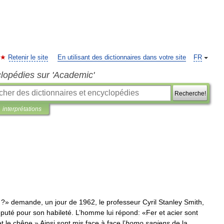
Retenir le site
En utilisant des dictionnaires dans votre site
FR
clopédies sur 'Academic'
Recherche!
interprétations
?»
demande
,
un
jour
de
1962
,
le
professeur
Cyril
Stanley
Smith
,
éputé
pour
son
habileté
.
L
’
homme
lui
répond:
«
Fer
et
acier
sont
et
le
chêne
.»
Ainsi
sont
mis
face
à
face
l
’
homo
sapiens
de
la