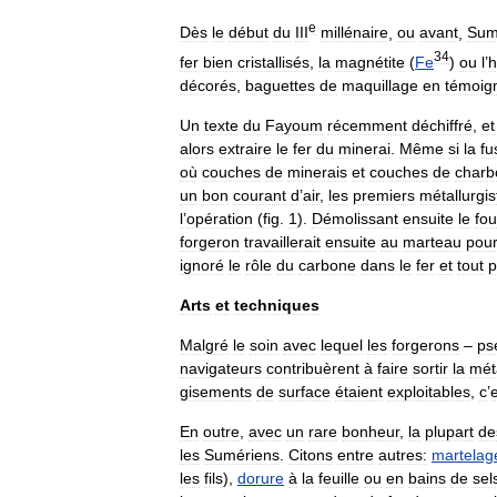
e
Dès
le
début
du
III
millénaire
,
ou
avant
,
Sum
3
4
fer
bien
cristallisés
,
la
magnétite
(
Fe
)
ou
l
’
h
décorés
,
baguettes
de
maquillage
en
témoig
Un
texte
du
Fayoum
récemment
déchiffré
,
et
alors
extraire
le
fer
du
minerai
.
Même
si
la
fu
où
couches
de
minerais
et
couches
de
charb
un
bon
courant
d
’
air
,
les
premiers
métallurgis
l
’
opération
(
fig
.
1
).
Démolissant
ensuite
le
fou
forgeron
travaillerait
ensuite
au
marteau
pou
ignoré
le
rôle
du
carbone
dans
le
fer
et
tout
p
Arts
et
techniques
Malgré
le
soin
avec
lequel
les
forgerons
–
ps
navigateurs
contribuèrent
à
faire
sortir
la
mét
gisements
de
surface
étaient
exploitables
,
c
’
En
outre
,
avec
un
rare
bonheur
,
la
plupart
de
les
Sumériens
.
Citons
entre
autres:
martelag
les
fils
),
dorure
à
la
feuille
ou
en
bains
de
sel