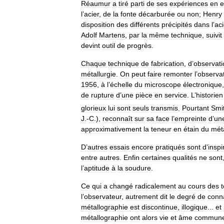
Réaumur
a
tiré
parti
de
ses
expériences
en
e
l
’
acier
,
de
la
fonte
décarburée
ou
non
;
Henry
disposition
des
différents
précipités
dans
l
’
aci
Adolf
Martens
,
par
la
même
technique
,
suivit
devint
outil
de
progrès
.
Chaque
technique
de
fabrication
,
d
’
observati
métallurgie
.
On
peut
faire
remonter
l
’
observa
1956
,
à
l
’
échelle
du
microscope
électronique
de
rupture
d
’
une
pièce
en
service
.
L
’
historien
glorieux
lui
sont
seuls
transmis
.
Pourtant
Smi
J
.-
C
.),
reconnaît
sur
sa
face
l
’
empreinte
d
’
un
approximativement
la
teneur
en
étain
du
mét
D
’
autres
essais
encore
pratiqués
sont
d
’
inspi
entre
autres
.
Enfin
certaines
qualités
ne
sont
l
’
aptitude
à
la
soudure
.
Ce
qui
a
changé
radicalement
au
cours
des
l
’
observateur
,
autrement
dit
le
degré
de
conn
métallographie
est
discontinue
,
illogique
...
et
métallographie
ont
alors
vie
et
âme
commun