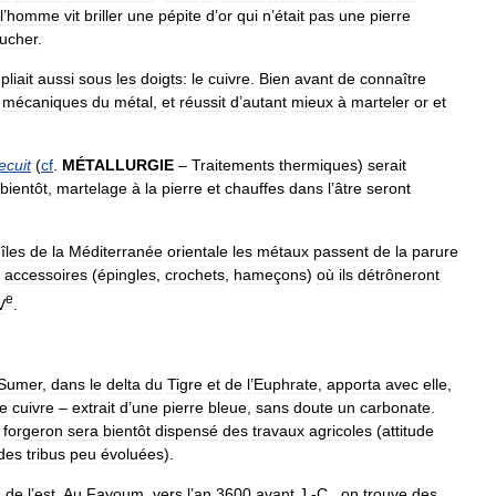
l
’
homme
vit
briller
une
pépite
d
’
or
qui
n
’
était
pas
une
pierre
oucher
.
,
pliait
aussi
sous
les
doigts:
le
cuivre
.
Bien
avant
de
connaître
mécaniques
du
métal
,
et
réussit
d
’
autant
mieux
à
marteler
or
et
ecuit
(
cf
.
MÉTALLURGIE
–
Traitements
thermiques
)
serait
bientôt
,
martelage
à
la
pierre
et
chauffes
dans
l
’
âtre
seront
îles
de
la
Méditerranée
orientale
les
métaux
passent
de
la
parure
accessoires
(
épingles
,
crochets
,
hameçons
)
où
ils
détrôneront
e
V
.
Sumer
,
dans
le
delta
du
Tigre
et
de
l
’
Euphrate
,
apporta
avec
elle
,
le
cuivre
–
extrait
d
’
une
pierre
bleue
,
sans
doute
un
carbonate
.
forgeron
sera
bientôt
dispensé
des
travaux
agricoles
(
attitude
des
tribus
peu
évoluées
).
s
de
l
’
est
.
Au
Fayoum
,
vers
l
’
an
3600
avant
J
.-
C
.,
on
trouve
des