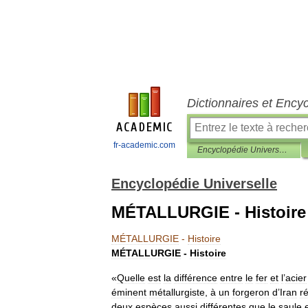
Dictionnaires et Ency
fr-academic.com
Encyclopédie Universelle
Encyclopédie Universelle
MÉTALLURGIE - Histoire
MÉTALLURGIE
-
Histoire
MÉTALLURGIE
-
Histoire
«
Quelle
est
la
différence
entre
le
fer
et
l
’
acier
éminent
métallurgiste
,
à
un
forgeron
d
’
Iran
r
deux
espèces
aussi
différentes
que
le
saule