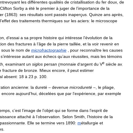
ntrevoyant
les
différentes
qualités
de
cristallisation
du
fer
doux
,
de
Clifton
Sorby
a
été
le
premier
à
juger
de
l
’
importance
de
la
er
(
1863
)
:
ses
résultats
sont
passés
inaperçus
.
Quinze
ans
après
,
l
’
effet
des
traitements
thermiques
sur
les
aciers:
le
microscope
on
,
d
’
essai
a
sa
propre
histoire
qui
intéresse
l
’
évolution
de
la
tion
des
fractures
à
l
’
âge
de
la
pierre
taillée
,
et
la
voir
revenir
en
,
sous
le
nom
de
microfractographie
,
pour
reconnaître
les
causes
s
’
intéresse
autant
aux
échecs
qu
’
aux
réussites
,
mais
les
témoins
e
th
,
examinant
un
siglos
persan
(
monnaie
d
’
argent
du
V
siècle
av
.
e
fracture
de
bronze
.
Mieux
encore
,
il
peut
estimer
al
absent:
18
à
23
p
.
100
.
ration
ancienne:
la
dureté
–
devenue
microdureté
–,
le
pliage
,
,
encore
aujourd
’
hui
,
décelées
que
par
l
’
expérience
,
par
exemple
temps
,
c
’
est
l
’
image
de
l
’
objet
qui
se
forme
dans
l
’
esprit
de
aissance
attaché
à
l
’
observation
.
Selon
Smith
,
l
’
histoire
de
la
passionnante
.
Elle
se
termine
vers
1890:
m
étallurgie
et
es
.